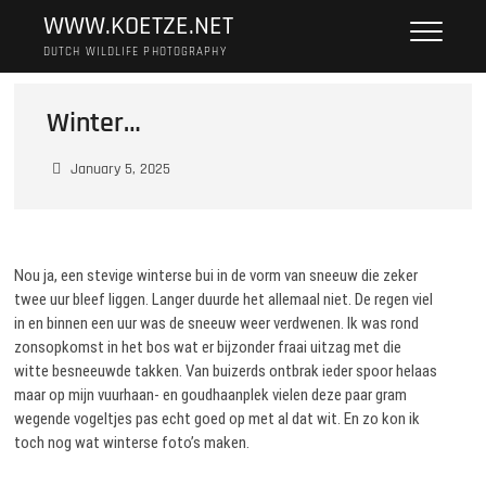
Skip
WWW.KOETZE.NET
to
DUTCH WILDLIFE PHOTOGRAPHY
content
Winter…
January 5, 2025
Nou ja, een stevige winterse bui in de vorm van sneeuw die zeker
twee uur bleef liggen. Langer duurde het allemaal niet. De regen viel
in en binnen een uur was de sneeuw weer verdwenen. Ik was rond
zonsopkomst in het bos wat er bijzonder fraai uitzag met die
witte besneeuwde takken. Van buizerds ontbrak ieder spoor helaas
maar op mijn vuurhaan- en goudhaanplek vielen deze paar gram
wegende vogeltjes pas echt goed op met al dat wit. En zo kon ik
toch nog wat winterse foto’s maken.