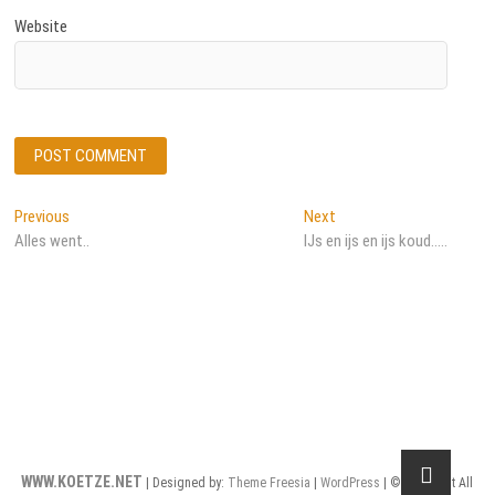
Website
Post
Previous
Next
Previous
Next
post:
post:
Alles went..
IJs en ijs en ijs koud…..
navigation
WWW.KOETZE.NET
| Designed by:
Theme Freesia
|
WordPress
| © Copyright All